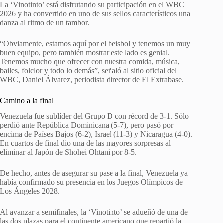
La ‘Vinotinto’ está disfrutando su participación en el WBC
2026 y ha convertido en uno de sus sellos característicos una
danza al ritmo de un tambor.
“Obviamente, estamos aquí por el beisbol y tenemos un muy
buen equipo, pero también mostrar este lado es genial.
Tenemos mucho que ofrecer con nuestra comida, música,
bailes, folclor y todo lo demás”, señaló al sitio oficial del
WBC, Daniel Álvarez, periodista director de El Extrabase.
Camino a la final
Venezuela fue sublíder del Grupo D con récord de 3-1. Sólo
perdió ante República Dominicana (5-7), pero pasó por
encima de Países Bajos (6-2), Israel (11-3) y Nicaragua (4-0).
En cuartos de final dio una de las mayores sorpresas al
eliminar al Japón de Shohei Ohtani por 8-5.
De hecho, antes de asegurar su pase a la final, Venezuela ya
había confirmado su presencia en los Juegos Olímpicos de
Los Ángeles 2028.
Al avanzar a semifinales, la ‘Vinotinto’ se adueñó de una de
las dos plazas para el continente americano que repartió la