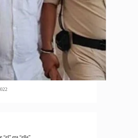
2022
 “el” era “ella”