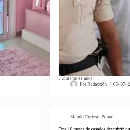
…durante 41 años.
Por
Redacción
05- 07- 
Mundo Curioso
,
Portada
Tras 10 meses de casados descubrió que